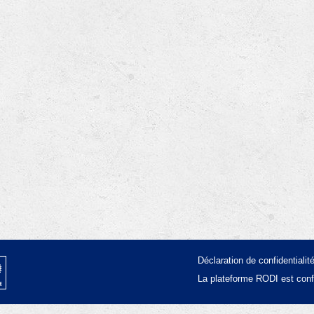
Déclaration de confidentialit
La plateforme RODI est con